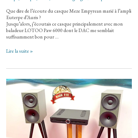
Que dire de l’écoute du casque Meze Empyrean marié à l’ampli
Euterpe d’Auris ?
Jusqu’alors, j’écoutais ce casque principalement avec mon
baladeur LOTOO Paw 6000 dont le DAC me semblait
suffisamment bon pour …
》
Lire la suite »
Témoignage
:
Le
Casque
MEZE
Empyrean
associé
à
l’ampli
Euterpe
AURIS