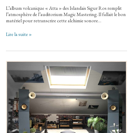
L’album volcanique « Atta » des Islandais Sigur Ros remplit
l’atmosphère de l’auditorium Magic Mastering. Il fallait le bon
matériel pour retranscrire cette alchimie sonore…
▶
Lire la suite »
L’auditorium
Juin
2023:
le
matériel
en
place
et
écoute
de
l’album
« Atta »
de
Sigus
Ros