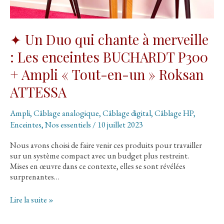
✦ Un Duo qui chante à merveille
: Les enceintes BUCHARDT P300
+ Ampli « Tout-en-un » Roksan
ATTESSA
Ampli
,
Câblage analogique
,
Câblage digital
,
Câblage HP
,
Enceintes
,
Nos essentiels
/
10 juillet 2023
Nous avons choisi de faire venir ces produits pour travailler
sur un système compact avec un budget plus restreint.
Mises en œuvre dans ce contexte, elles se sont révélées
surprenantes…
✦
Lire la suite »
Un
Duo