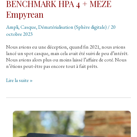
BENCHMARK HPA 4 + MEZE
Empyrean
Ampli
,
Casque
,
Dématérialisation (Sphère digitale)
/
20
octobre 2023
Nous avions eu une déception, quand fin 2021, nous avions
lancé un spot casque, mais cela avait été suivi de peu d’intérêt.
Nous avions alors plus ou moins laissé l’affaire de coté. Nous
n’étions peut-être pas encore tout à fait prêts.
RETOUR
Lire la suite »
à
l’écoute
casque:
BENCHMARK
HPA
4
+
MEZE