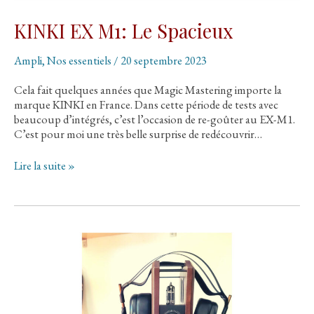
KINKI EX M1: Le Spacieux
Ampli
,
Nos essentiels
/
20 septembre 2023
Cela fait quelques années que Magic Mastering importe la
marque KINKI en France. Dans cette période de tests avec
beaucoup d’intégrés, c’est l’occasion de re-goûter au EX-M1.
C’est pour moi une très belle surprise de redécouvrir…
KINKI
Lire la suite »
EX
M1:
Le
Spacieux