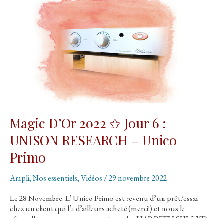
haut
rendement
et
ampli
vintage
Magic D’Or 2022 ✩ Jour 6 :
UNISON RESEARCH – Unico
Primo
Ampli
,
Nos essentiels
,
Vidéos
/
29 novembre 2022
Le 28 Novembre. L’ Unico Primo est revenu d’un prêt/essai
chez un client qui l’a d’ailleurs acheté (merci!) et nous le