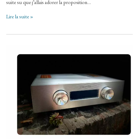
suite su que j’allais adorer la proposition…
EXPOSURE
Lire la suite »
2510
:
L’
EXCELLENCE
ANGLAISE