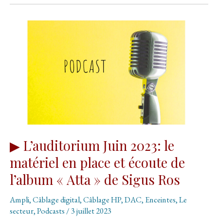
qui
chante
à
merveille
:
Les
enceintes
BUCHARDT
P300
+
Ampli
« Tout-
en-
un »
▶ L’auditorium Juin 2023: le
Roksan
matériel en place et écoute de
ATTESSA
l’album « Atta » de Sigus Ros
Ampli
,
Câblage digital
,
Câblage HP
,
DAC
,
Enceintes
,
Le
secteur
,
Podcasts
/
3 juillet 2023