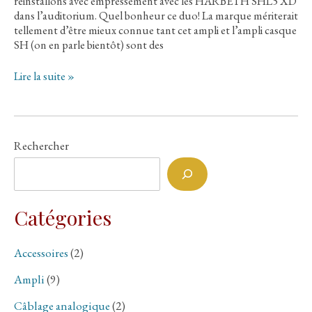
réinstallons avec empressement avec les HARBETH SHL5 XD
dans l’auditorium. Quel bonheur ce duo! La marque mériterait
tellement d’être mieux connue tant cet ampli et l’ampli casque
SH (on en parle bientôt) sont des
Magic
Lire la suite »
D’Or
2022
✩
Jour
Rechercher
6
:
UNISON
RESEARCH
–
Catégories
Unico
Primo
Accessoires
(2)
Ampli
(9)
Câblage analogique
(2)