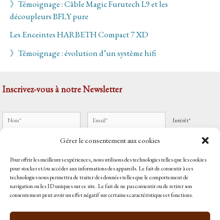
》Témoignage : Câble Magic Furutech L9 et les
découpleurs BFLY pure
Les Enceintes HARBETH Compact 7 XD
》Témoignage : évolution d’un système hifi
Inscrivez-vous à notre Newsletter
Intérêt*
Gérer le consentement aux cookies
Pour offrir les meilleures expériences, nous utilisons des technologies telles que les cookies
J'accepte
les mentions légales
pour stocker et/ou accéder aux informations des appareils. Le fait de consentir à ces
technologies nous permettra de traiter des données telles que le comportement de
Accueil
navigation ou les ID uniques sur ce site. Le fait de ne pas consentir ou de retirer son
Qui sommes-nous ?
consentement peut avoir un effet négatif sur certaines caractéristiques et fonctions.
Contact
Politique de cookies (UE)