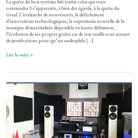
La quête du bon système hifi (enfin celui qui vous
conviendra !) s’apparente, à bien des égards, à la quête du
Graal. L’avalanche de nouveautés, le déferlement
d’innovations technologiques, la suprématie nouvelle de la
musique dématérialisée disponible en haute définition,
l’évolution de ses propres goûts ou de son oreille sont autant
de justifications pour qu’un audiophile […]
》
Lire la suite »
Témoignage
:
Parcours
d’un
système
hifi