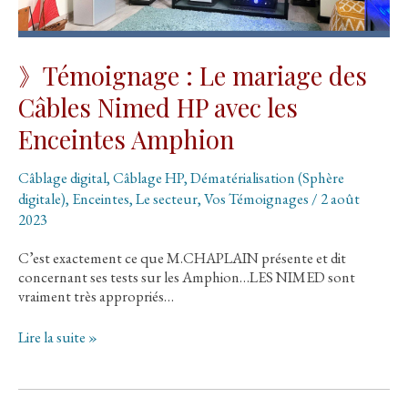
》Témoignage : Le mariage des
Câbles Nimed HP avec les
Enceintes Amphion
Câblage digital
,
Câblage HP
,
Dématérialisation (Sphère
digitale)
,
Enceintes
,
Le secteur
,
Vos Témoignages
/
2 août
2023
C’est exactement ce que M.CHAPLAIN présente et dit
concernant ses tests sur les Amphion…LES NIMED sont
vraiment très appropriés…
》
Lire la suite »
Témoignage
:
Le