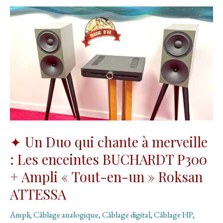
mariage
des
Câbles
Nimed
HP
avec
les
Enceintes
Amphion
✦ Un Duo qui chante à merveille
: Les enceintes BUCHARDT P300
+ Ampli « Tout-en-un » Roksan
ATTESSA
Ampli
,
Câblage analogique
,
Câblage digital
,
Câblage HP
,