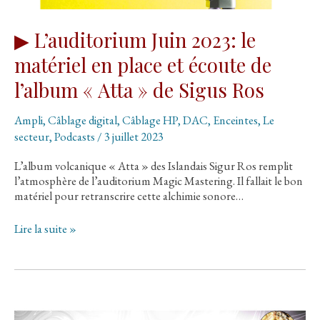
« Tout-
en-
un »
▶ L’auditorium Juin 2023: le
Roksan
matériel en place et écoute de
ATTESSA
l’album « Atta » de Sigus Ros
Ampli
,
Câblage digital
,
Câblage HP
,
DAC
,
Enceintes
,
Le
secteur
,
Podcasts
/
3 juillet 2023
L’album volcanique « Atta » des Islandais Sigur Ros remplit
l’atmosphère de l’auditorium Magic Mastering. Il fallait le bon
matériel pour retranscrire cette alchimie sonore…
▶
Lire la suite »
L’auditorium
Juin
2023:
le
matériel
en