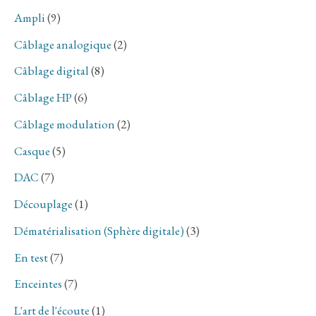
Radiofréquences.
Ampli
(9)
Câblage analogique
(2)
Câblage digital
(8)
Câblage HP
(6)
Câblage modulation
(2)
Casque
(5)
DAC
(7)
Découplage
(1)
Dématérialisation (Sphère digitale)
(3)
En test
(7)
Enceintes
(7)
L'art de l'écoute
(1)