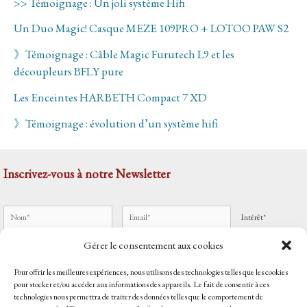
>> Témoignage : Un joli système Hifi
Un Duo Magic! Casque MEZE 109PRO + LOTOO PAW S2
》Témoignage : Câble Magic Furutech L9 et les
découpleurs BFLY pure
Les Enceintes HARBETH Compact 7 XD
》Témoignage : évolution d’un système hifi
Inscrivez-vous à notre Newsletter
Intérêt*
Gérer le consentement aux cookies
Pour offrir les meilleures expériences, nous utilisons des technologies telles que les cookies
J'accepte
les mentions légales
pour stocker et/ou accéder aux informations des appareils. Le fait de consentir à ces
technologies nous permettra de traiter des données telles que le comportement de
Accueil