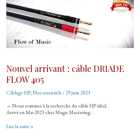
place
et
écoute
de
l’album
« Atta »
de
Sigus
Ros
Nouvel arrivant : câble DRIADE
FLOW 405
Câblage HP
,
Nos essentiels
/
29 juin 2023
→ Nous sommes à la recherche du câble HP idéal.
Arrivé en Mai 2023 chez Magic Mastering…
Nouvel
Lire la suite »
arrivant
: