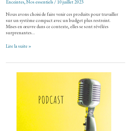
Enceintes
,
Nos essentiels
/
10 juillet 2023
Nous avons choisi de faire venir ces produits pour travailler
sur un système compact avec un budget plus restreint.
Mises en œuvre dans ce contexte, elles se sont révélées
surprenantes…
✦
Lire la suite »
Un
Duo
qui
chante
à
merveille
:
Les
enceintes
BUCHARDT
P300
+
Ampli