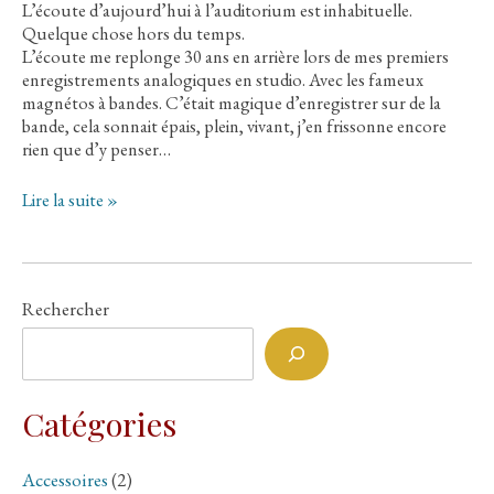
L’écoute d’aujourd’hui à l’auditorium est inhabituelle.
Quelque chose hors du temps.
L’écoute me replonge 30 ans en arrière lors de mes premiers
enregistrements analogiques en studio. Avec les fameux
magnétos à bandes. C’était magique d’enregistrer sur de la
bande, cela sonnait épais, plein, vivant, j’en frissonne encore
rien que d’y penser…
Cable
Lire la suite »
MAD
SCIENTIST
Black
Magic
Rechercher
HP
4core:
au
sujet
de
Catégories
la
dépollution
des
Accessoires
(2)