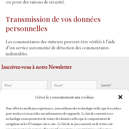
ou pour des raisons de sécurité.
Transmission de vos données
personnelles
Les commentaires des visiteurs peuvent être vérifiés à l’aide
d’un service automatisé de détection des commentaires
indésirables.
Inscrivez-vous à notre Newsletter
Intérêt*
Gérer le consentement aux cookies
Pour offrir les meilleures expériences, nous utilisons des technologies telles que les cookies
J'accepte
les mentions légales
pour stocker et/ou accéder aux informations des appareils. Le fait de consentir à ces
technologies nous permettra de traiter des données telles que le comportement de
Accueil
navigation ou les ID uniques sur ce site. Le fait de ne pas consentir ou de retirer son
Qui sommes-nous ?