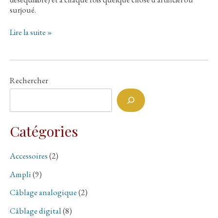
surjoué.
♫
Lire la suite »
EN
TEST
A
L’AUDITO
Rechercher
♫
AUDIOQUEST
Niagara
3000
/
Catégories
SHUNYATA
Hydra
Delta
Accessoires
(2)
D6
Ampli
(9)
Câblage analogique
(2)
Câblage digital
(8)