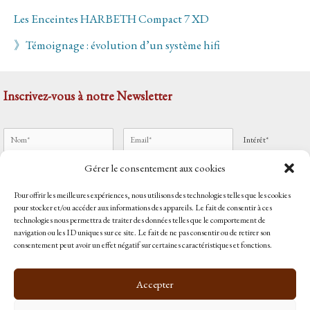
Les Enceintes HARBETH Compact 7 XD
》Témoignage : évolution d’un système hifi
Inscrivez-vous à notre Newsletter
Intérêt*
Gérer le consentement aux cookies
Pour offrir les meilleures expériences, nous utilisons des technologies telles que les cookies
J'accepte
les mentions légales
pour stocker et/ou accéder aux informations des appareils. Le fait de consentir à ces
technologies nous permettra de traiter des données telles que le comportement de
Accueil
navigation ou les ID uniques sur ce site. Le fait de ne pas consentir ou de retirer son
Qui sommes-nous ?
consentement peut avoir un effet négatif sur certaines caractéristiques et fonctions.
Contact
Politique de cookies (UE)
Accepter
Retrouvez-nous sur
Magic Mastering
et sur
Mandalia Music