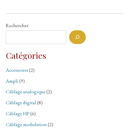
THUNDER
MELODY
Estacade
Black
Rechercher
Catégories
Accessoires
(2)
Ampli
(9)
Câblage analogique
(2)
Câblage digital
(8)
Câblage HP
(6)
Câblage modulation
(2)