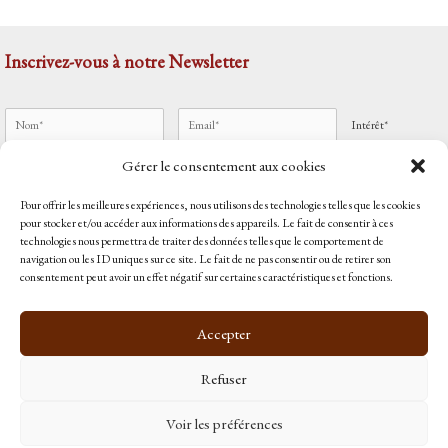
Inscrivez-vous à notre Newsletter
Intérêt*
Gérer le consentement aux cookies
Pour offrir les meilleures expériences, nous utilisons des technologies telles que les cookies
J'accepte
les mentions légales
pour stocker et/ou accéder aux informations des appareils. Le fait de consentir à ces
technologies nous permettra de traiter des données telles que le comportement de
Accueil
navigation ou les ID uniques sur ce site. Le fait de ne pas consentir ou de retirer son
Qui sommes-nous ?
consentement peut avoir un effet négatif sur certaines caractéristiques et fonctions.
Contact
Politique de cookies (UE)
Accepter
Retrouvez-nous sur
Magic Mastering
et sur
Mandalia Music
Refuser
Voir les préférences
Copyright © 2026 Le Blog de Magic Mastering |
Politique de