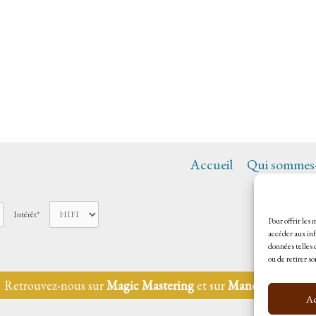
Accueil
Qui sommes-
Intérêt*
Pour offrir les
accéder aux inf
données telles 
ou de retirer s
Retrouvez-nous sur
Magic Mastering
et sur
Mandalia Music
Ac