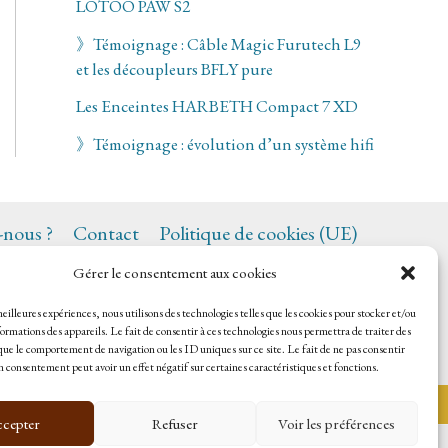
LOTOO PAW S2
》Témoignage : Câble Magic Furutech L9
et les découpleurs BFLY pure
Les Enceintes HARBETH Compact 7 XD
》Témoignage : évolution d’un système hifi
nous ?
Contact
Politique de cookies (UE)
Gérer le consentement aux cookies
 meilleures expériences, nous utilisons des technologies telles que les cookies pour stocker et/ou
ormations des appareils. Le fait de consentir à ces technologies nous permettra de traiter des
que le comportement de navigation ou les ID uniques sur ce site. Le fait de ne pas consentir
on consentement peut avoir un effet négatif sur certaines caractéristiques et fonctions.
cepter
Refuser
Voir les préférences