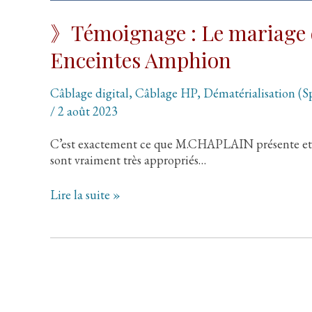
》Témoignage : Le mariage d
Enceintes Amphion
Câblage digital
,
Câblage HP
,
Dématérialisation (Sp
/
2 août 2023
C’est exactement ce que M.CHAPLAIN présente et
sont vraiment très appropriés…
》
Lire la suite »
Témoignage
:
Le
mariage
des
Câbles
Nimed