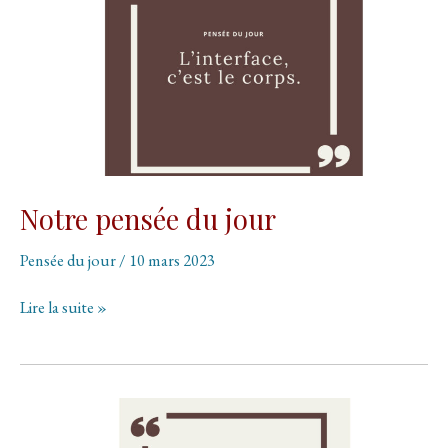
Notre pensée du jour
Pensée du jour
/
10 mars 2023
Notre
Lire la suite »
pensée
du
jour