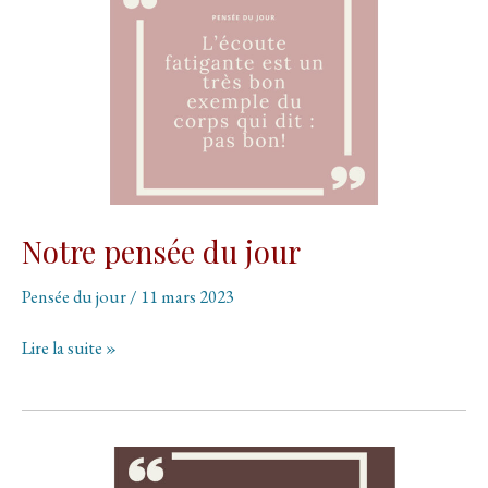
Notre pensée du jour
Pensée du jour
/
11 mars 2023
Notre
Lire la suite »
pensée
du
jour