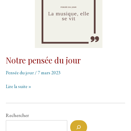
Notre pensée du jour
Pensée du jour
/
7 mars 2023
Notre
Lire la suite »
pensée
du
jour
Rechercher