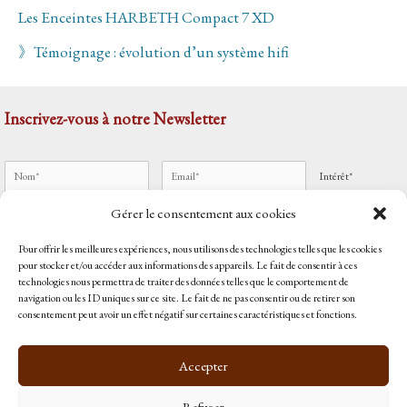
Les Enceintes HARBETH Compact 7 XD
》Témoignage : évolution d’un système hifi
Inscrivez-vous à notre Newsletter
Intérêt*
Gérer le consentement aux cookies
Pour offrir les meilleures expériences, nous utilisons des technologies telles que les cookies
J'accepte
les mentions légales
pour stocker et/ou accéder aux informations des appareils. Le fait de consentir à ces
technologies nous permettra de traiter des données telles que le comportement de
Accueil
navigation ou les ID uniques sur ce site. Le fait de ne pas consentir ou de retirer son
Qui sommes-nous ?
consentement peut avoir un effet négatif sur certaines caractéristiques et fonctions.
Contact
Politique de cookies (UE)
Accepter
Retrouvez-nous sur
Magic Mastering
et sur
Mandalia Music
Refuser