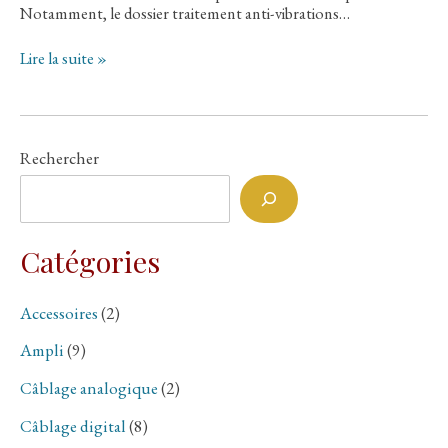
Notamment, le dossier traitement anti-vibrations…
》
Lire la suite »
Témoignage:
Découpleurs
BFLY
Audio
Rechercher
Catégories
Accessoires
(2)
Ampli
(9)
Câblage analogique
(2)
Câblage digital
(8)