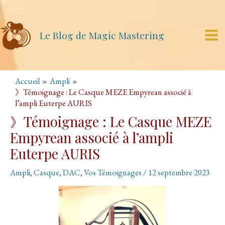
Aller
au
contenu
Le Blog de Magic Mastering
Mai
Me
Accueil
Ampli
》Témoignage : Le Casque MEZE Empyrean associé à
l’ampli Euterpe AURIS
》Témoignage : Le Casque MEZE
Empyrean associé à l’ampli
Euterpe AURIS
Ampli
,
Casque
,
DAC
,
Vos Témoignages
/
12 septembre 2023